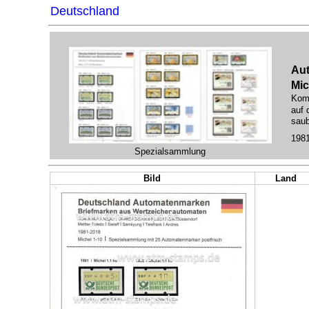
Deutschland
Aut
Mic
Komp
auf 
saub
1981
Spezialsammlung
Bild
Land